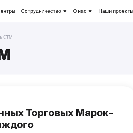
центры
Сотрудничество
О нас
Наши проект
Арендаторам
Торговые центры
Торговые
марки сети
Рекламодателям
Благотворительность
Европа
ь СТМ
Оптовикам
ТМ
Собственно
производств
Поставщикам
ТС «Европа»
Соискателям
нных Торговых Марок–
каждого