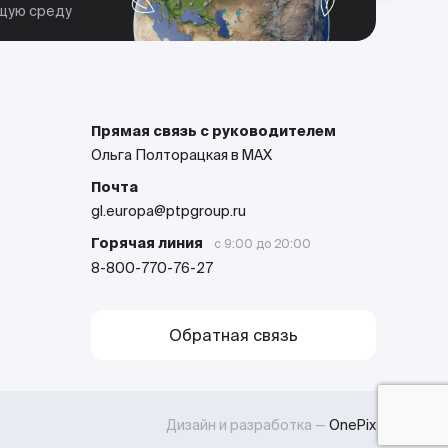
парт
ющую среду
Прямая связь с руководителем
Ольга Полторацкая в MAX
Почта
gl.europa@ptpgroup.ru
Горячая линия
с 9:00 до 20:00
8-800-770-76-27
Обратная связь
Дизайн и разработка —
OnePix