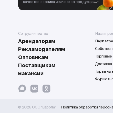
качество сервиса и качество продукции
Сотрудничество
Наши про
Арендаторам
Парк атра
Рекламодателям
Собствен
Оптовикам
Торговые 
Доставка
Поставщикам
Торты на 
Вакансии
Фуршетно
© 2026 ООО "Европа"
Политика обработки персон