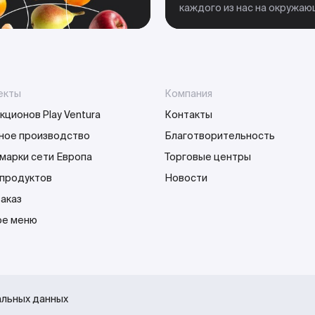
каждого из нас на окружа
екты
Компания
кционов Play Ventura
Контакты
ное производство
Благотворительность
марки сети Европа
Торговые центры
 продуктов
Новости
заказ
е меню
альных данных