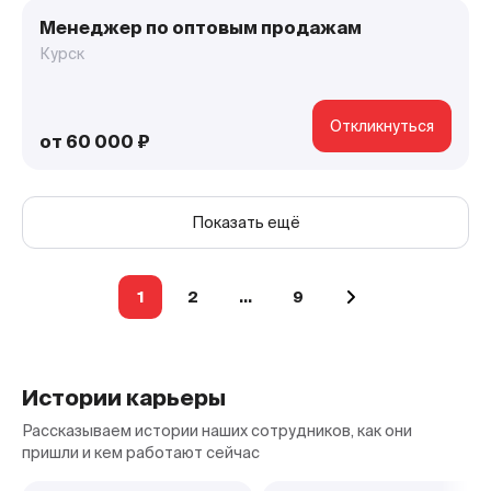
Менеджер по оптовым продажам
Курск
Откликнуться
от 60 000 ₽
Показать ещё
Навигация
1
2
…
9
по
записям
Истории карьеры
Рассказываем истории наших сотрудников, как они
пришли и кем работают сейчас