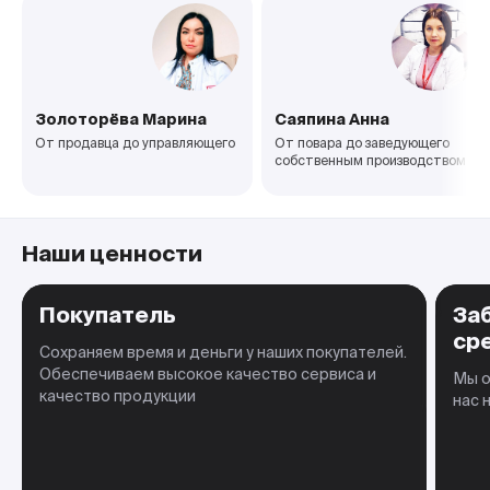
Золоторёва Марина
Саяпина Анна
От продавца до управляющего
От повара до заведующего
собственным производством
Наши ценности
Покупатель
За
ср
Сохраняем время и деньги у наших покупателей.
Обеспечиваем высокое качество сервиса и
Мы о
качество продукции
нас 