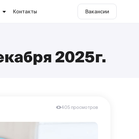
ы
Контакты
Вакансии
екабря 2025г.
е
о
405 просмотров