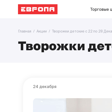
Торговые 
Главная
/
Акции
/
Творожки детские с 22 по 28 Дека
Творожки детс
24 декабря