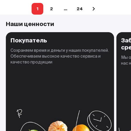
Навигация
1
2
…
24
по
записям
Наши ценности
Покупатель
За
ср
Сохраняем время и деньги у наших покупателей.
Обеспечиваем высокое качество сервиса и
Мы о
качество продукции
нас 