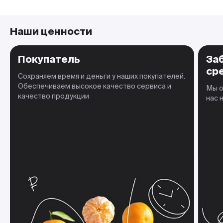
Наши ценности
Покупатель
За
ср
Сохраняем время и деньги у наших покупателей.
Обеспечиваем высокое качество сервиса и
Мы о
качество продукции
нас 