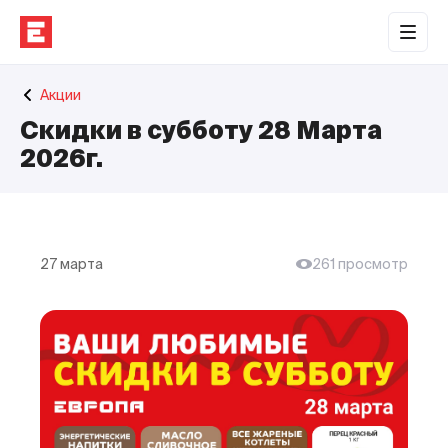
Обратная связь
Акции
Торговые центры
Скидки в субботу 28 Марта
Сотрудничество
2026г.
О нас
Наши проекты
27 марта
261 просмотр
Контакты