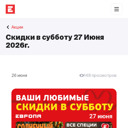
Обратная связь
Акции
Торговые центры
Скидки в субботу 27 Июня
Сотрудничество
2026г.
О нас
Наши проекты
26 июня
148 просмотров
Контакты