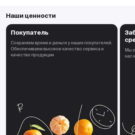
Наши ценности
Покупатель
За
ср
Сохраняем время и деньги у наших покупателей.
Обеспечиваем высокое качество сервиса и
Мы о
качество продукции
нас 