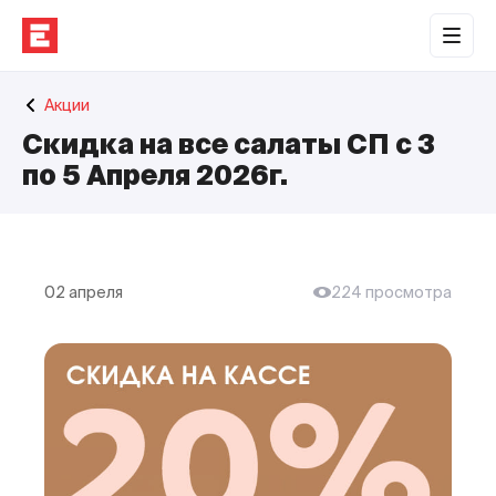
Обратная связь
Акции
Торговые центры
Скидка на все салаты СП с 3
Сотрудничество
по 5 Апреля 2026г.
О нас
Наши проекты
02 апреля
224 просмотра
Контакты