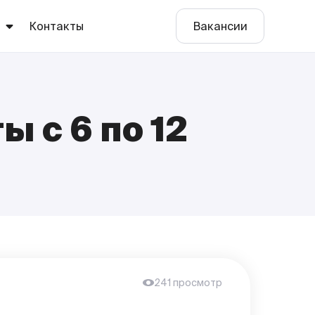
ы
Контакты
Вакансии
 с 6 по 12
е
о
241 просмотр