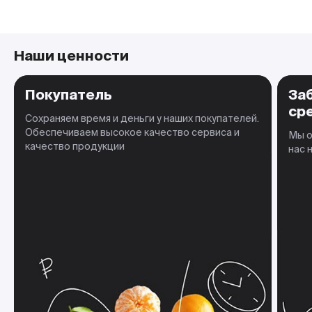
Наши ценности
Покупатель
За
ср
Сохраняем время и деньги у наших покупателей.
Обеспечиваем высокое качество сервиса и
Мы о
качество продукции
нас 