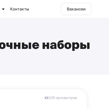
ы
Контакты
Вакансии
рочные наборы
е
о
226 просмотров