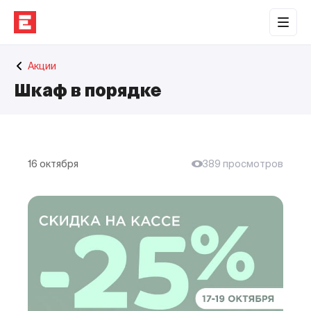
Обратная связь
Акции
Торговые центры
Шкаф в порядке
Сотрудничество
О нас
Наши проекты
16 октября
389 просмотров
Контакты