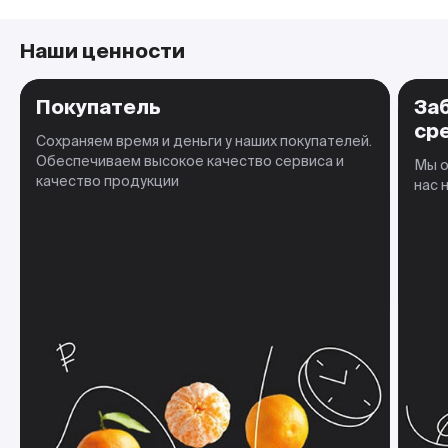
Наши ценности
Покупатель
За
ср
Сохраняем время и деньги у наших покупателей.
Обеспечиваем высокое качество сервиса и
Мы о
качество продукции
нас 