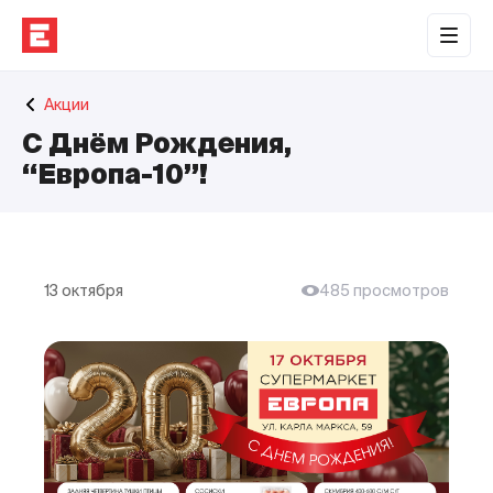
Обратная связь
Акции
Торговые центры
С Днём Рождения,
Сотрудничество
“Европа-10”!
О нас
Наши проекты
13 октября
485 просмотров
Контакты