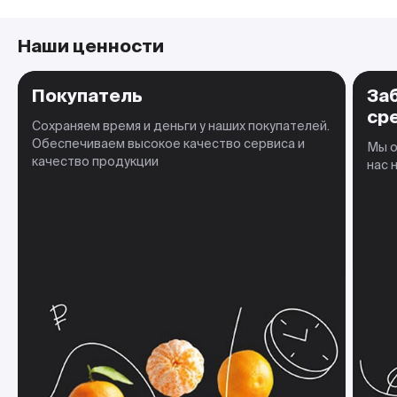
Наши ценности
Покупатель
За
ср
Сохраняем время и деньги у наших покупателей.
Обеспечиваем высокое качество сервиса и
Мы о
качество продукции
нас 