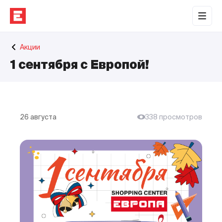
Обратная связь
Акции
Торговые центры
1 сентября с Европой!
Сотрудничество
О нас
Наши проекты
26 августа
338 просмотров
Контакты