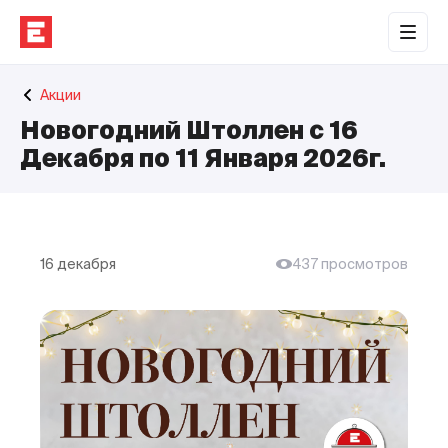
Обратная связь
Акции
Торговые центры
Новогодний Штоллен с 16
Сотрудничество
Декабря по 11 Января 2026г.
О нас
Наши проекты
16 декабря
437 просмотров
Контакты