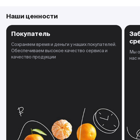
Наши ценности
Покупатель
За
ср
Сохраняем время и деньги у наших покупателей.
Обеспечиваем высокое качество сервиса и
Мы о
качество продукции
нас 