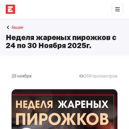
Обратная связь
Акции
Торговые центры
Неделя жареных пирожков с
Сотрудничество
24 по 30 Ноября 2025г.
О нас
Наши проекты
23 ноября
256 просмотров
Контакты