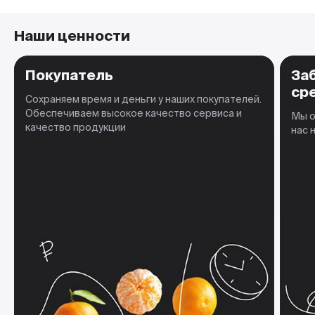
Наши ценности
Покупатель
За
ср
Сохраняем время и деньги у наших покупателей.
Обеспечиваем высокое качество сервиса и
Мы о
качество продукции
нас 