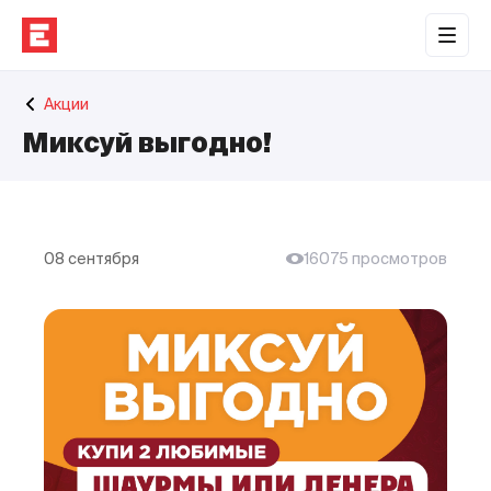
Обратная связь
Акции
Торговые центры
Миксуй выгодно!
Сотрудничество
О нас
Наши проекты
08 сентября
16075 просмотров
Контакты