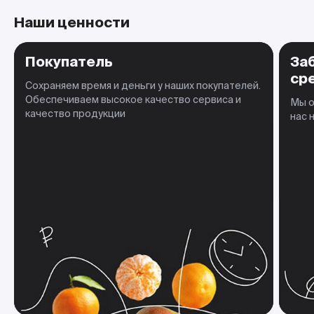
Наши ценности
Покупатель
За
ср
Сохраняем время и деньги у наших покупателей.
Обеспечиваем высокое качество сервиса и
Мы о
качество продукции
нас 