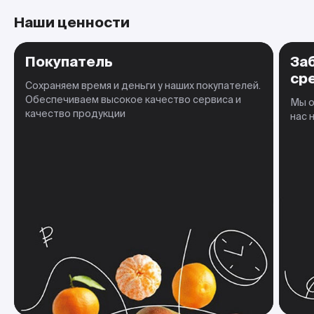
Наши ценности
Покупатель
За
ср
Сохраняем время и деньги у наших покупателей.
Обеспечиваем высокое качество сервиса и
Мы о
качество продукции
нас 