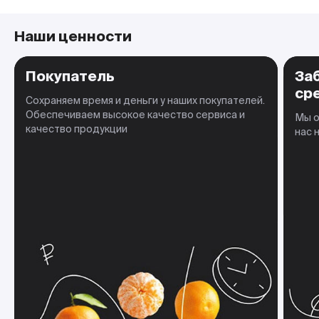
Наши ценности
Покупатель
За
ср
Сохраняем время и деньги у наших покупателей.
Обеспечиваем высокое качество сервиса и
Мы о
качество продукции
нас 