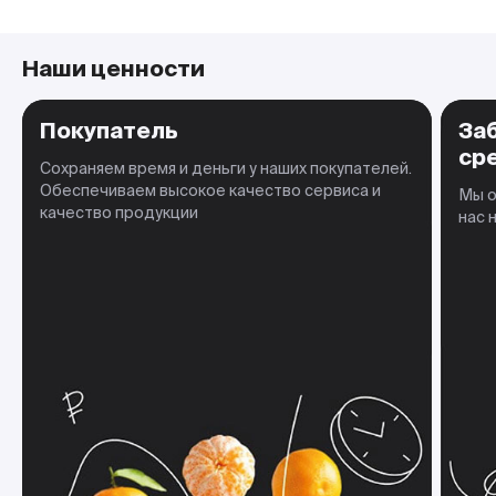
Наши ценности
Покупатель
За
ср
Сохраняем время и деньги у наших покупателей.
Обеспечиваем высокое качество сервиса и
Мы о
качество продукции
нас 