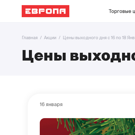
Торговые 
Главная
/
Акции
/
Цены выходного дня с 16 по 18 Янв
Цены выходног
16 января