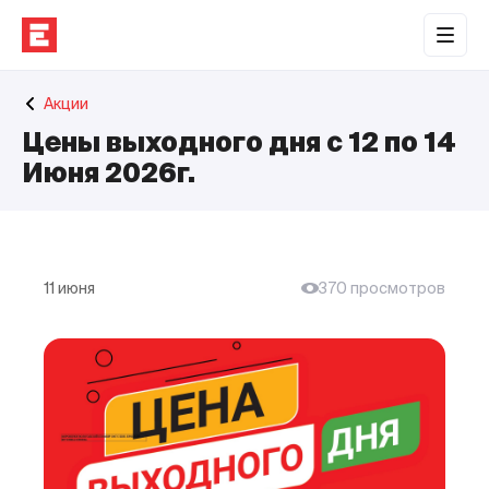
Обратная связь
Акции
Торговые центры
Цены выходного дня с 12 по 14
Сотрудничество
Июня 2026г.
О нас
Наши проекты
11 июня
370 просмотров
Контакты