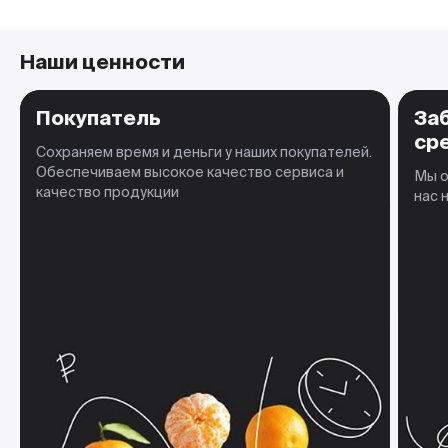
Наши ценности
Покупатель
За
ср
Сохраняем время и деньги у наших покупателей.
Обеспечиваем высокое качество сервиса и
Мы о
качество продукции
нас 