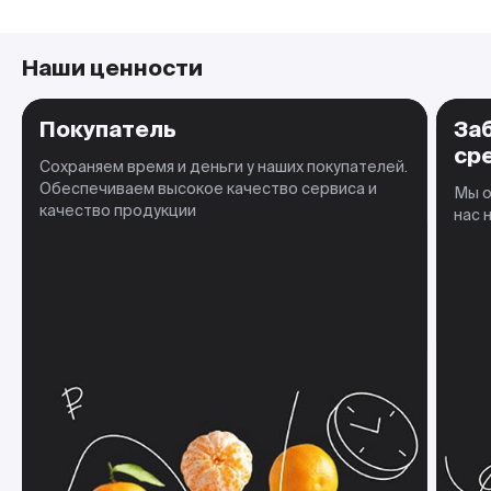
Наши ценности
Покупатель
За
ср
Сохраняем время и деньги у наших покупателей.
Обеспечиваем высокое качество сервиса и
Мы о
качество продукции
нас 