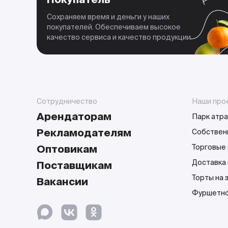
Сохраняем время и деньги у наших
покупателей. Обеспечиваем высокое
качество сервиса и качество продукции
Сотрудничество
Наши про
Арендаторам
Парк атра
Рекламодателям
Собствен
Оптовикам
Торговые 
Доставка
Поставщикам
Торты на 
Вакансии
Фуршетно