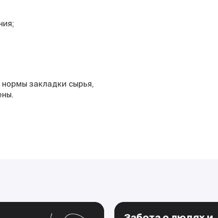
ния;
 нормы закладки сырья,
ены.
Забота о людях и