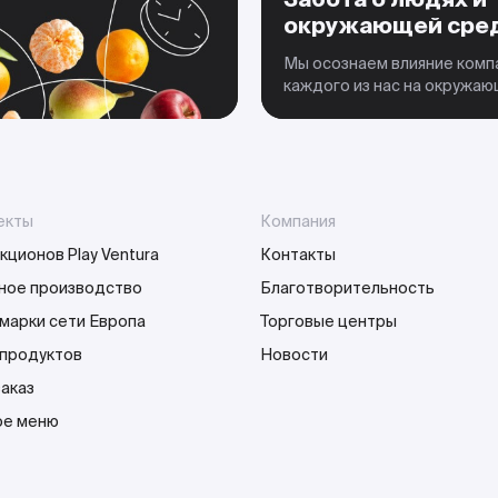
окружающей сре
Мы осознаем влияние комп
каждого из нас на окружа
екты
Компания
кционов Play Ventura
Контакты
ное производство
Благотворительность
марки сети Европа
Торговые центры
 продуктов
Новости
заказ
е меню