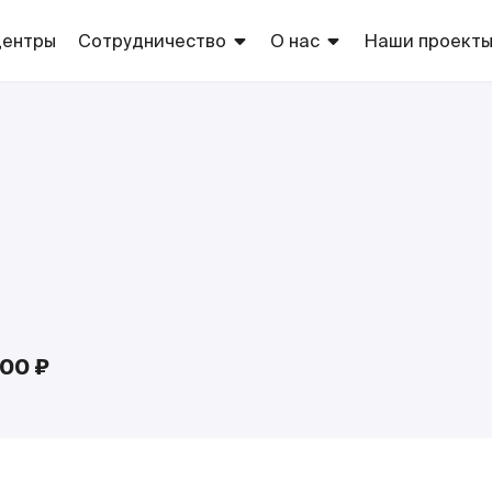
центры
Сотрудничество
О нас
Наши проект
Арендаторам
Торговые центры
Торговые
марки сети
Рекламодателям
Благотворительность
Европа
Оптовикам
Собственно
производств
Поставщикам
ТС «Европа»
Соискателям
000 ₽