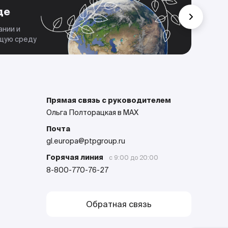
де
Мы 
дела
ании и
парт
ющую среду
Прямая связь с руководителем
Ольга Полторацкая в MAX
Почта
gl.europa@ptpgroup.ru
Горячая линия
с 9:00 до 20:00
8-800-770-76-27
Обратная связь