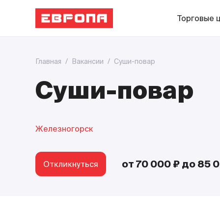
Торговые 
Главная
/
Вакансии
/
Суши-повар
Суши-повар
Железногорск
от 70 000 ₽
до 85 
Откликнуться