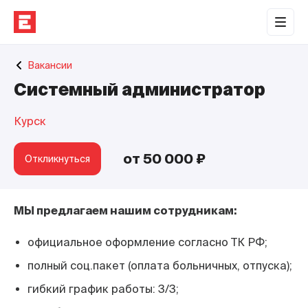
Обратная связь
Вакансии
Торговые центры
Системный администратор
Сотрудничество
Курск
О нас
Наши проекты
от 50 000 ₽
Откликнуться
Контакты
МЫ предлагаем нашим сотрудникам:
официальное оформление согласно ТК РФ;
полный соц.пакет (оплата больничных, отпуска);
гибкий график работы: 3/3;