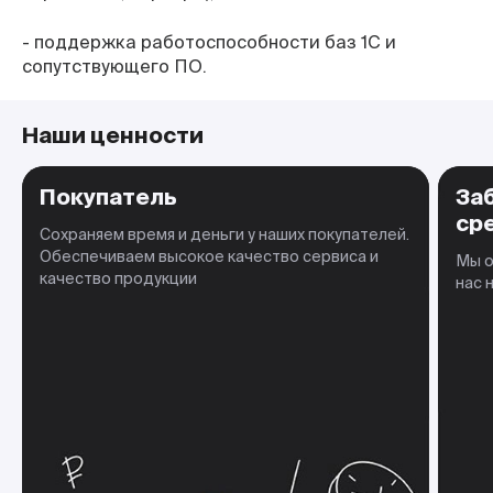
- поддержка работоспособности баз 1С и
сопутствующего ПО.
Наши ценности
Покупатель
За
ср
Сохраняем время и деньги у наших покупателей.
Обеспечиваем высокое качество сервиса и
Мы о
качество продукции
нас 