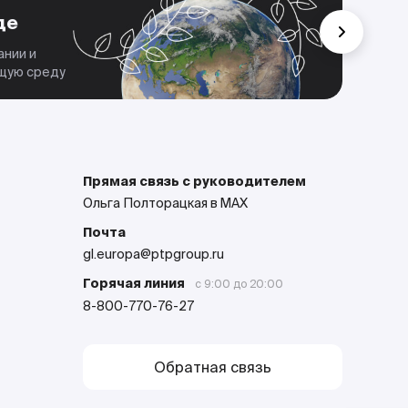
Че
де
Мы 
дела
ании и
парт
ющую среду
Прямая связь с руководителем
Ольга Полторацкая в MAX
Почта
gl.europa@ptpgroup.ru
Горячая линия
с 9:00 до 20:00
8-800-770-76-27
Обратная связь