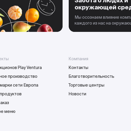
Забота о людях и
окружающей сре
Мы осознаем влияние комп
каждого из нас на окружа
екты
Компания
кционов Play Ventura
Контакты
ное производство
Благотворительность
марки сети Европа
Торговые центры
 продуктов
Новости
заказ
е меню