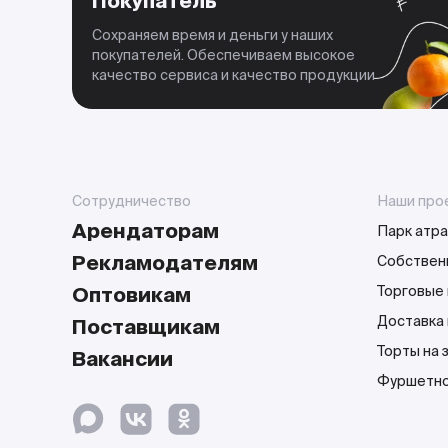
Покупатель
Сохраняем время и деньги у наших
покупателей. Обеспечиваем высокое
качество сервиса и качество продукции
Сотрудничество
Наши про
Арендаторам
Парк атра
Рекламодателям
Собствен
Оптовикам
Торговые 
Доставка
Поставщикам
Торты на 
Вакансии
Фуршетно