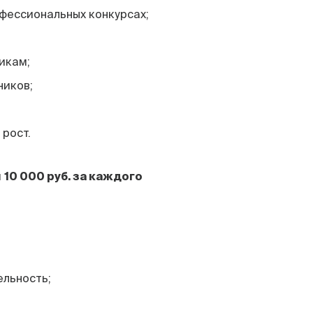
фессиональных конкурсах;
икам;
ников;
 рост.
й
10 000 руб. за каждого
ельность;