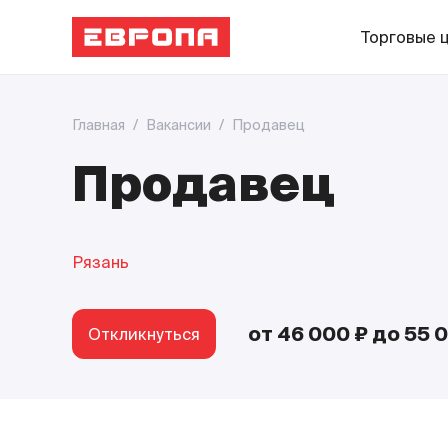
Торговые 
Главная
/
Вакансии
/
Продавец
Продавец
Рязань
от 46 000 ₽
до 55 
Откликнуться