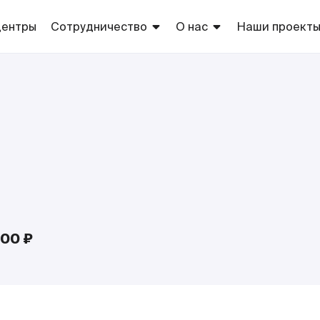
центры
Сотрудничество
О нас
Наши проект
Арендаторам
Торговые центры
Торговые
марки сети
Рекламодателям
Благотворительность
Европа
Оптовикам
Собственно
производств
Поставщикам
ТС «Европа»
Соискателям
000 ₽