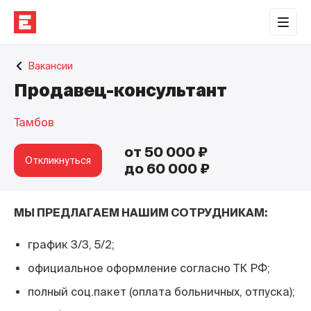
Обратная связь
Вакансии
Торговые центры
Продавец-консультант
Сотрудничество
Тамбов
О нас
от 50 000 ₽
Наши проекты
Откликнуться
до 60 000 ₽
Контакты
МЫ ПРЕДЛАГАЕМ НАШИМ СОТРУДНИКАМ:
график 3/3, 5/2;
официальное оформление согласно ТК РФ;
полный соц.пакет (оплата больничных, отпуска);