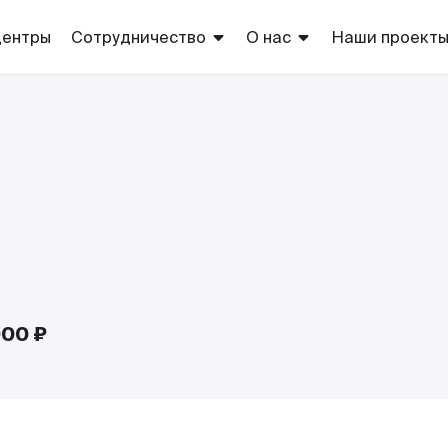
центры
Сотрудничество
О нас
Наши проект
Арендаторам
Торговые центры
Торговые
марки сети
Рекламодателям
Благотворительность
Европа
Оптовикам
Собственно
производств
Поставщикам
ТС «Европа»
Соискателям
000 ₽