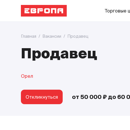
Торговые 
Главная
/
Вакансии
/
Продавец
Продавец
Орел
от 50 000 ₽
до 60 
Откликнуться