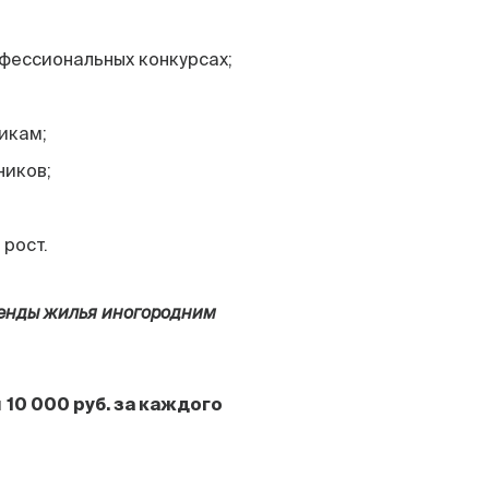
фессиональных конкурсах;
икам;
ников;
 рост.
енды жилья иногородним
й
10 000 руб. за каждого