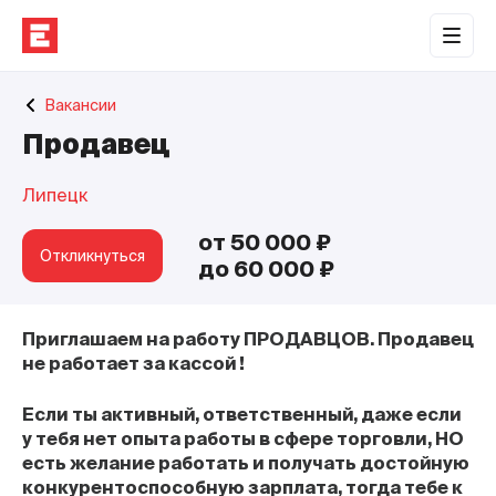
Обратная связь
Вакансии
Торговые центры
Продавец
Сотрудничество
Липецк
О нас
от 50 000 ₽
Наши проекты
Откликнуться
до 60 000 ₽
Контакты
Приглашаем на работу ПРОДАВЦОВ. Продавец
не работает за кассой !
Если ты активный, ответственный, даже если
у тебя нет опыта работы в сфере торговли, НО
есть желание работать и получать достойную
конкурентоспособную зарплата, тогда тебе к