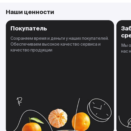
Наши ценности
Покупатель
За
ср
Сохраняем время и деньги у наших покупателей.
Обеспечиваем высокое качество сервиса и
Мы о
качество продукции
нас 