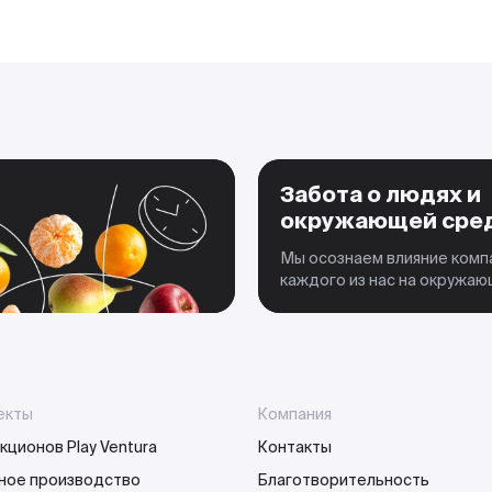
Забота о людях и
окружающей сре
Мы осознаем влияние комп
каждого из нас на окружа
екты
Компания
кционов Play Ventura
Контакты
ное производство
Благотворительность