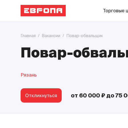
Торговые 
Главная
/
Вакансии
/
Повар-обвальщик
Повар-обвал
Рязань
от 60 000 ₽
до 75 
Откликнуться