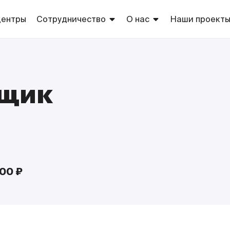
центры
Сотрудничество
О нас
Наши проект
Арендаторам
Торговые центры
Торговые
марки сети
Рекламодателям
Благотворительность
Европа
Оптовикам
ьщик
Собственно
производств
Поставщикам
ТС «Европа»
Соискателям
000 ₽