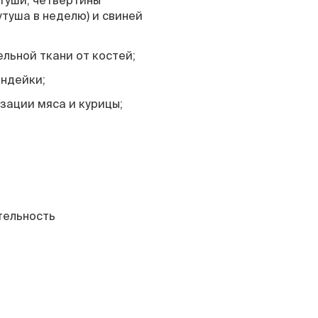
туши, четвертины
утуша в неделю) и свиней
льной ткани от костей;
индейки;
зации мяса и курицы;
тельность