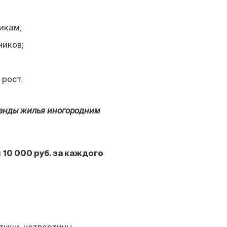
икам;
ников;
 рост.
енды жилья иногородним
й
10 000 руб. за каждого