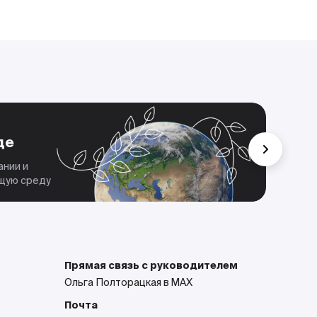
Че
де
Мы 
дела
ании и
парт
ющую среду
Прямая связь с руководителем
Ольга Полторацкая в MAX
Почта