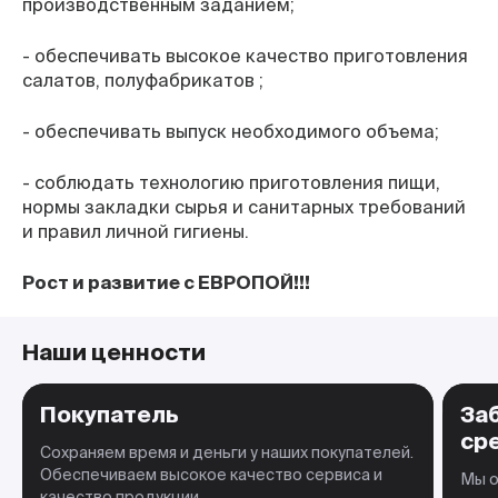
производственным заданием;
- обеспечивать высокое качество приготовления
салатов, полуфабрикатов ;
- обеспечивать выпуск необходимого объема;
- соблюдать технологию приготовления пищи,
нормы закладки сырья и санитарных требований
и правил личной гигиены.
Рост и развитие с ЕВРОПОЙ!!!
Наши ценности
Покупатель
За
ср
Сохраняем время и деньги у наших покупателей.
Обеспечиваем высокое качество сервиса и
Мы о
качество продукции