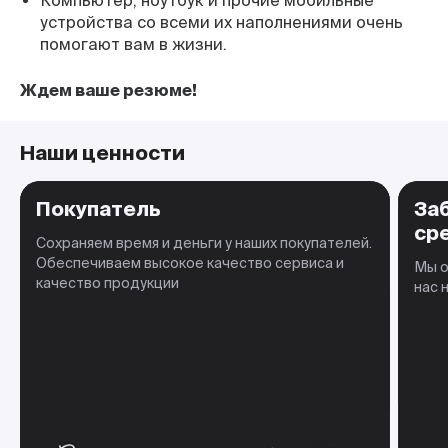
Компьютер, ноутбук и прочие мобильные
устройства со всеми их наполнениями очень
помогают вам в жизни.
Ждем ваше резюме!
Наши ценности
Покупатель
За
ср
Сохраняем время и деньги у наших покупателей.
Обеспечиваем высокое качество сервиса и
Мы о
качество продукции
нас 