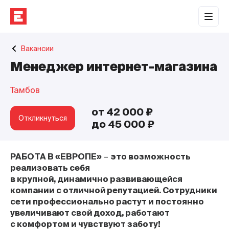
Обратная связь
Вакансии
Торговые центры
Менеджер интернет-магазина
Сотрудничество
Тамбов
О нас
от 42 000 ₽
Наши проекты
Откликнуться
до 45 000 ₽
Контакты
РАБОТА В «ЕВРОПЕ»
–
это возможность
реализовать себя
в крупной, динамично развивающейся
компании с отличной репутацией. Сотрудники
сети профессионально растут и постоянно
увеличивают свой доход, работают
с комфортом и чувствуют заботу!