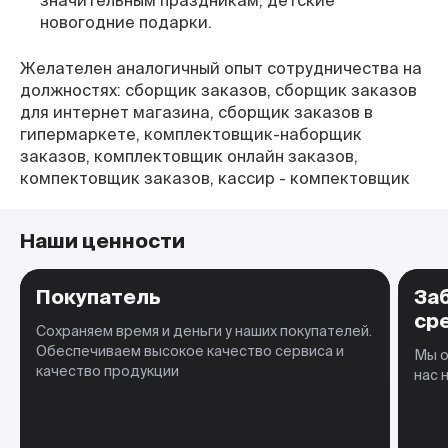
значительным праздникам, детские
новогодние подарки.
Желателен аналогичный опыт сотрудничества на
должностях: сборщик заказов, сборщик заказов
для интернет магазина, сборщик заказов в
гипермаркете, комплектовщик-наборщик
заказов, комплектовщик онлайн заказов,
компектовщик заказов, кассир - компектовщик
Наши ценности
Покупатель
За
ср
Сохраняем время и деньги у наших покупателей.
Обеспечиваем высокое качество сервиса и
Мы о
качество продукции
нас 