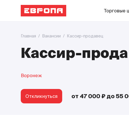
Торговые 
Главная
/
Вакансии
/
Кассир-продавец
Кассир-прода
Воронеж
от 47 000 ₽
до 55 0
Откликнуться