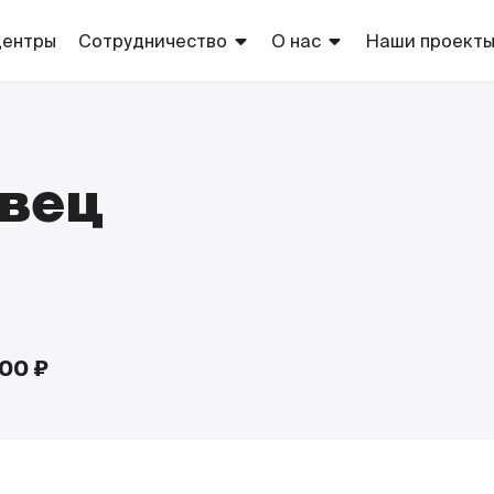
центры
Сотрудничество
О нас
Наши проект
Арендаторам
Торговые центры
Торговые
марки сети
Рекламодателям
Благотворительность
Европа
Оптовикам
вец
Собственно
производств
Поставщикам
ТС «Европа»
Соискателям
00 ₽