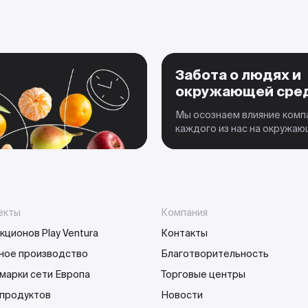
Забота о людях и
окружающей сре
Мы осознаем влияние комп
каждого из нас на окружа
екты
Компания
кционов Play Ventura
Контакты
ное производство
Благотворительность
марки сети Европа
Торговые центры
 продуктов
Новости