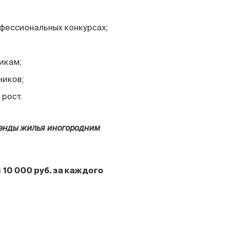
фессиональных конкурсах;
икам;
ников;
 рост.
енды жилья иногородним
й
10 000 руб. за каждого