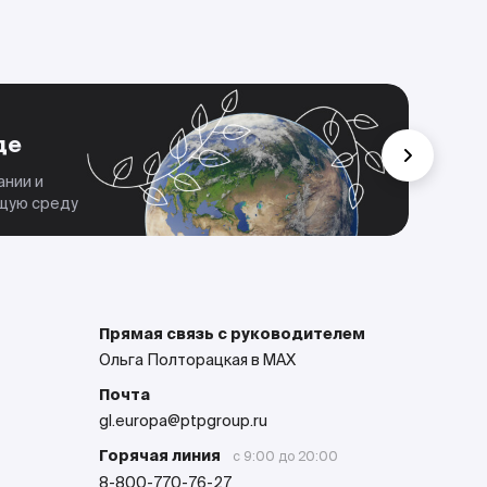
Че
де
Мы 
дела
ании и
парт
ющую среду
Прямая связь с руководителем
Ольга Полторацкая в MAX
Почта
gl.europa@ptpgroup.ru
Горячая линия
с 9:00 до 20:00
8-800-770-76-27