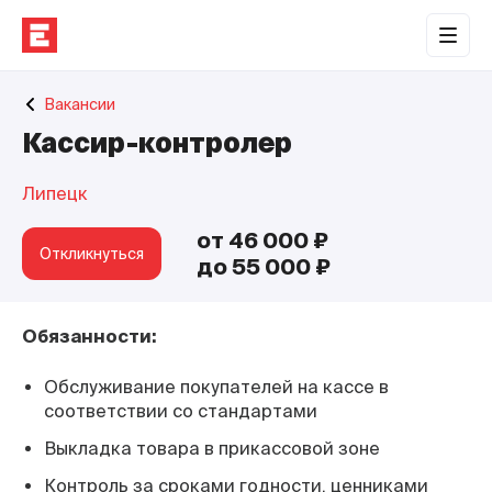
Обратная связь
Вакансии
Торговые центры
Кассир-контролер
Сотрудничество
Липецк
О нас
от 46 000 ₽
Наши проекты
Откликнуться
до 55 000 ₽
Контакты
Обязанности:
Обслуживание покупателей на кассе в
соответствии со стандартами
Выкладка товара в прикассовой зоне
Контроль за сроками годности, ценниками