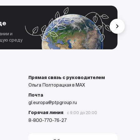
Че
де
Мы 
дела
ании и
парт
ющую среду
Прямая связь с руководителем
Ольга Полторацкая в MAX
Почта
gl.europa@ptpgroup.ru
Горячая линия
с 9:00 до 20:00
8-800-770-76-27