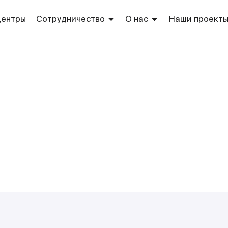
центры
Сотрудничество
О нас
Наши проект
Арендаторам
Торговые центры
Торговые
марки сети
Рекламодателям
Благотворительность
Европа
Оптовикам
Собственно
производств
Поставщикам
ТС «Европа»
Соискателям