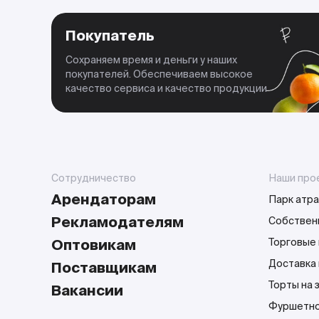
Покупатель
Сохраняем время и деньги у наших
покупателей. Обеспечиваем высокое
качество сервиса и качество продукции
Сотрудничество
Наши про
Арендаторам
Парк атра
Рекламодателям
Собствен
Оптовикам
Торговые 
Доставка
Поставщикам
Торты на 
Вакансии
Фуршетно