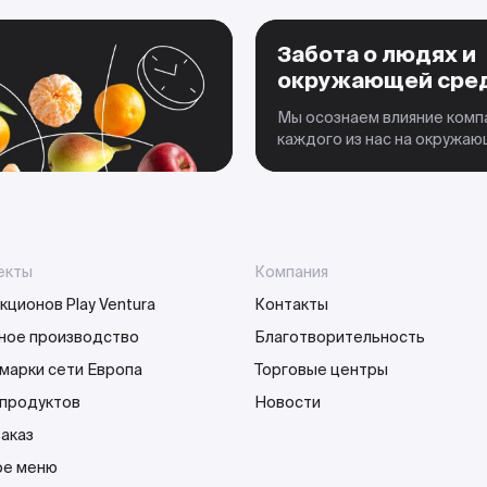
Забота о людях и
окружающей сре
Мы осознаем влияние комп
каждого из нас на окружа
екты
Компания
кционов Play Ventura
Контакты
ное производство
Благотворительность
марки сети Европа
Торговые центры
 продуктов
Новости
заказ
е меню