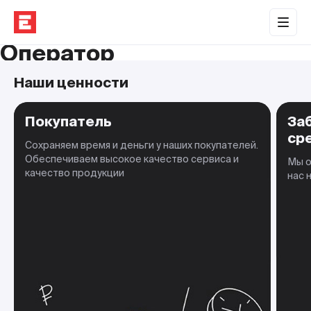
Обратная связь
Оператор
Торговые центры
Наши ценности
Сотрудничество
Покупатель
За
О нас
ср
Сохраняем время и деньги у наших покупателей.
Наши проекты
Обеспечиваем высокое качество сервиса и
Мы о
качество продукции
нас 
Контакты