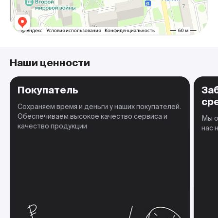
Наши ценности
Покупатель
За
ср
Сохраняем время и деньги у наших покупателей.
Обеспечиваем высокое качество сервиса и
Мы о
качество продукции
нас 