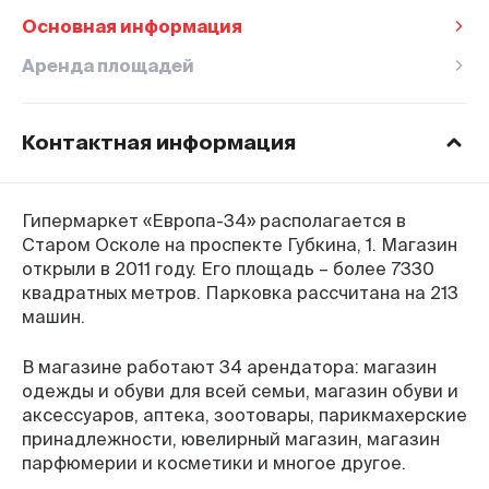
Основная информация
Аренда площадей
Контактная информация
Время работы ТЦ
Пн–Вс
с 8:00 до 22:00
Гипермаркет «Европа-34» располагается в
Горячяя линия
Старом Осколе на проспекте Губкина, 1. Магазин
8-800-770-76-27
открыли в 2011 году. Его площадь – более 7330
Адрес
квадратных метров. Парковка рассчитана на 213
г. Старый Оскол, проспект Губкина, 1
машин.
Оставить отзыв
В магазине работают 34 арендатора: магазин
одежды и обуви для всей семьи, магазин обуви и
аксессуаров, аптека, зоотовары, парикмахерские
принадлежности, ювелирный магазин, магазин
парфюмерии и косметики и многое другое.