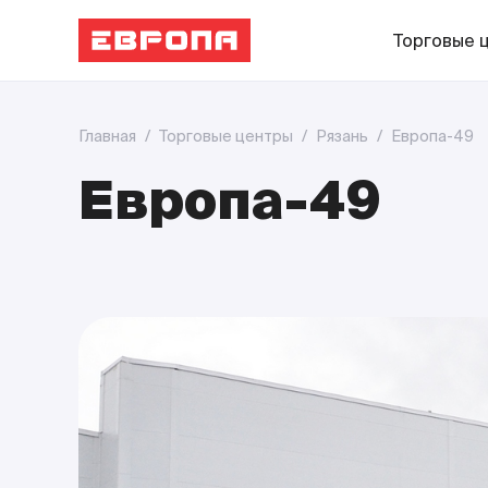
Торговые 
Главная
/
Торговые центры
/
Рязань
/
Европа-49
Европа-49