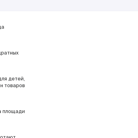
ца
дратных
для детей,
ин товаров
а площади
ботают