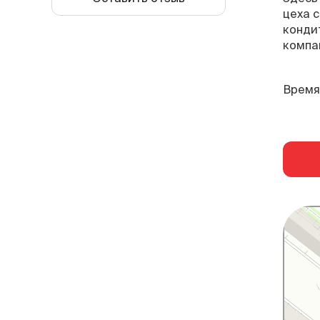
цеха 
конди
компа
Время 