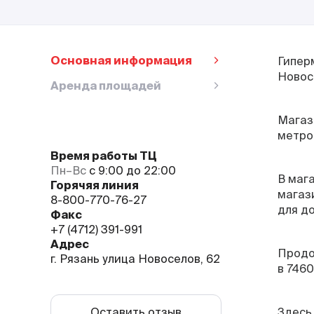
Основная информация
Гипер
Новосе
Аренда площадей
Магази
метро
Время работы ТЦ
Пн–Вс
с 9:00 до 22:00
В маг
Горячяя линия
магаз
8-800-770-76-27
для до
Факс
+7 (4712) 391-991
Адрес
Продо
г. Рязань улица Новоселов, 62
в 746
Оставить отзыв
Здесь