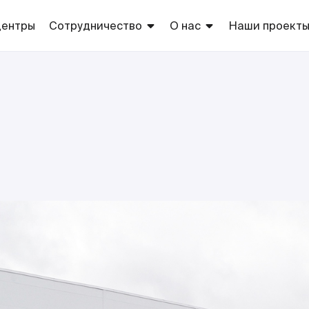
центры
Сотрудничество
О нас
Наши проект
Арендаторам
Торговые центры
Торговые
марки сети
Рекламодателям
Благотворительность
Европа
Оптовикам
Собственно
производств
Поставщикам
ТС «Европа»
Соискателям