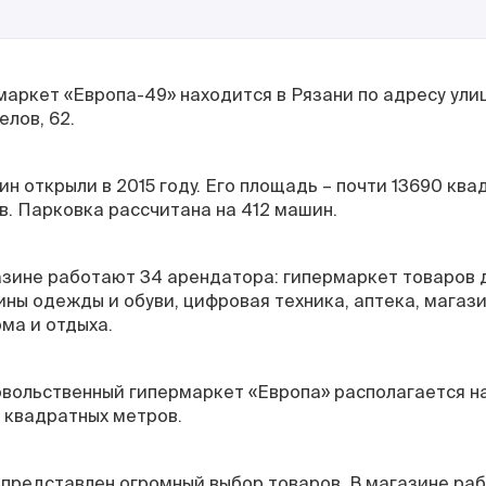
маркет «Европа-49» находится в Рязани по адресу ули
лов, 62.
н открыли в 2015 году. Его площадь – почти 13690 ква
в. Парковка рассчитана на 412 машин.
азине работают 34 арендатора: гипермаркет товаров 
ины одежды и обуви, цифровая техника, аптека, магаз
ма и отдыха.
вольственный гипермаркет «Европа» располагается н
0 квадратных метров.
 представлен огромный выбор товаров. В магазине ра