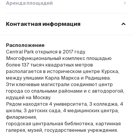
Аренда площадей
Контактная информация
Время работы ТЦ
Пн–Вс
с 9:00 до 22:00
Расположение
Горячяя линия
Central Park открылся в 2017 году.
8-800-770-76-27
Многофункциональный комплекс площадью
Факс
более 137 тысяч квадратных метров
+7 (4712) 391-991
располагается в историческом центре Курска,
Адрес
между улицами Карла Маркса и Радищева.
г. Курск, улица Карла Маркса, 6
Эти ключевые магистрали соединяют центр
Оставить отзыв
города со спальными районами и с автодорогой,
идущей на Москву.
Рядом находятся 4 университета, 3 колледжа, 4
школы, 3 детских сада, 4 медицинских центра,
филармония,
городская центральная библиотека, картинная
галерея, музей, государственные учреждения.