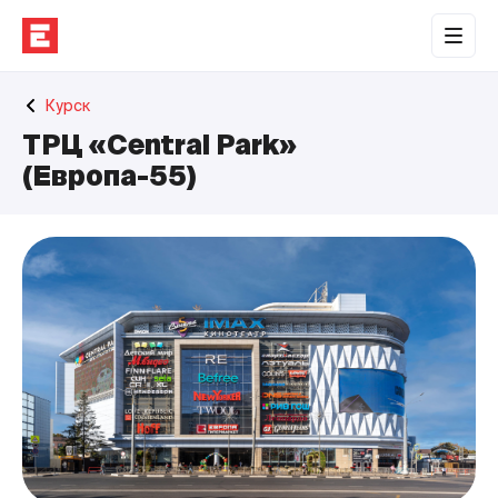
Обратная связь
Курск
Торговые центры
ТРЦ «Central Park»
Сотрудничество
(Европа-55)
О нас
Наши проекты
Контакты