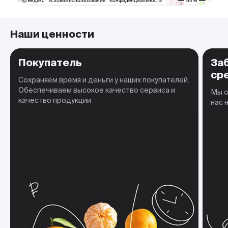
Наши ценности
Покупатель
За
ср
Сохраняем время и деньги у наших покупателей.
Обеспечиваем высокое качество сервиса и
Мы о
качество продукции
нас 