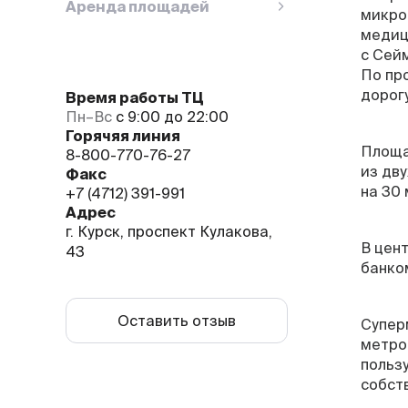
Аренда площадей
микро
медиц
с Сей
По пр
дорогу
Время работы ТЦ
Пн–Вс
с 9:00 до 22:00
Горячяя линия
Площа
8-800-770-76-27
из дв
Факс
на 30 
+7 (4712) 391-991
Адрес
г. Курск, проспект Кулакова,
В цен
43
банко
Оставить отзыв
Супер
метро
польз
собст