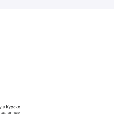
у в Курске
населенном