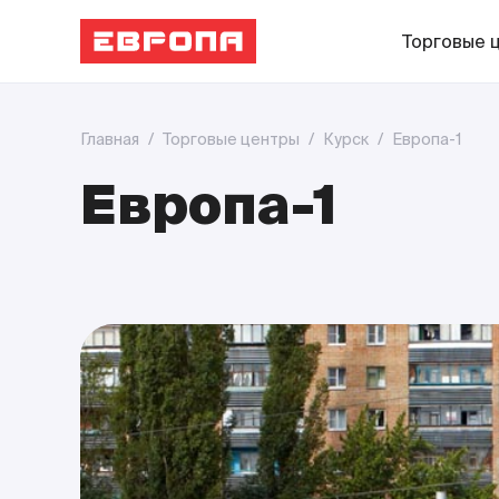
Торговые 
Главная
/
Торговые центры
/
Курск
/
Европа-1
Европа-1