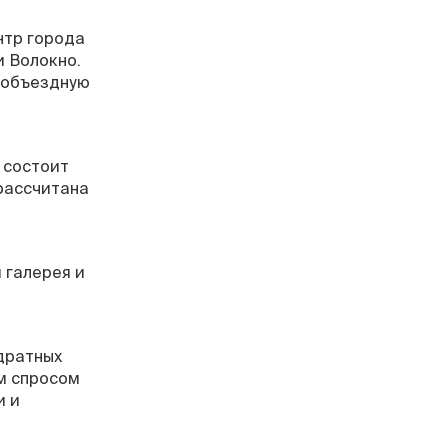
нтр города
 Волокно.
а объездную
 состоит
 рассчитана
 галерея и
дратных
м спросом
и и