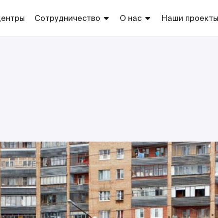
центры
Сотрудничество
О нас
Наши проект
Арендаторам
Торговые центры
Торговые
марки сети
Рекламодателям
Благотворительность
Европа
Оптовикам
Собственно
производств
Поставщикам
ТС «Европа»
Соискателям