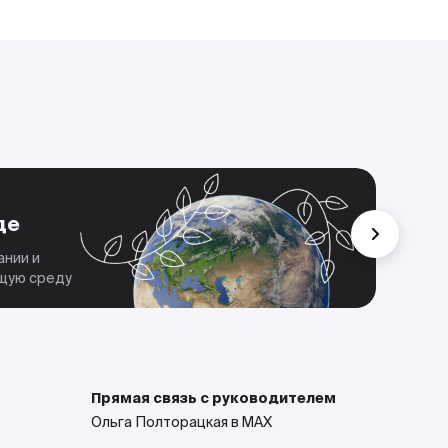
Че
де
Мы 
дела
ании и
парт
ющую среду
Прямая связь с руководителем
Ольга Полторацкая в MAX