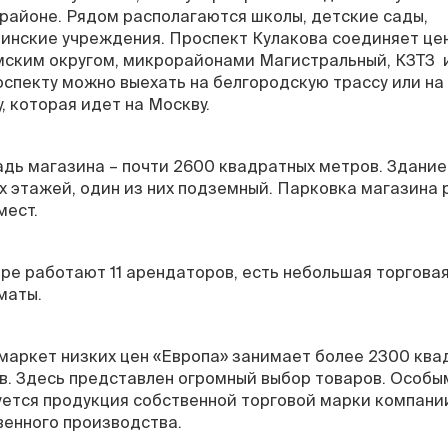
районе. Рядом располагаются школы, детские сады,
инские учреждения. Проспект Кулакова соединяет це
мским округом, микрорайонами Магистральный, КЗТЗ и
оспекту можно выехать на белгородскую трассу или н
, которая идет на Москву.
дь магазина – почти 2600 квадратных метров. Здание
ух этажей, один из них подземный. Парковка магазина
мест.
тре работают 11 арендаторов, есть небольшая торговая
маты.
маркет низких цен «Европа» занимает более 2300 ква
в. Здесь представлен огромный выбор товаров. Особы
уется продукция собственной торговой марки компани
венного производства.