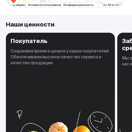
Наши ценности
Покупатель
За
ср
Сохраняем время и деньги у наших покупателей.
Обеспечиваем высокое качество сервиса и
Мы о
качество продукции
нас 