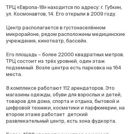
Пн–Вс
с 8:30 до 22:00
ТРЦ «Европа-18» находится по адресу: г. Губкин,
Горячяя линия
ул. Космонавтов, 14. Его открыли в 2009 году.
8-800-770-76-27
Адрес
Центр располагается в густонаселённом
г. Губкин, улица Космонавтов, 14
микрорайоне, рядом расположены медицинские
Оставить отзыв
учреждения, кинотеатр, бассейн.
Его площадь – более 22000 квадратных метров.
ТРЦ состоит из трёх уровней, один этаж
подземный. Возле центра есть парковка на 164
места.
В комплексе работают 112 арендаторов. Это
магазины одежды, обуви для взрослых и детей,
товаров для дома, спорта и отдыха, бытовой и
цифровой техники, косметики и парфюмерии, на
втором этаже работает детский
развлекательный центр, есть зона фудкорта.