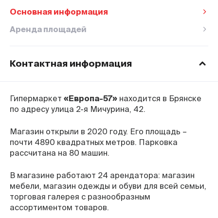
Основная информация
Аренда площадей
Контактная информация
Время работы ТЦ
Пн–Вс
с 8:00 до 23:00
Гипермаркет
«Европа-57»
находится в Брянске
Горячяя линия
по адресу улица 2-я Мичурина, 42.
8-800-770-76-27
Адрес
Магазин открыли в 2020 году. Его площадь –
г. Брянск, улица 2-я Мичурина, 42
почти 4890 квадратных метров. Парковка
Оставить отзыв
рассчитана на 80 машин.
В магазине работают 24 арендатора: магазин
мебели, магазин одежды и обуви для всей семьи,
торговая галерея с разнообразным
ассортиментом товаров.