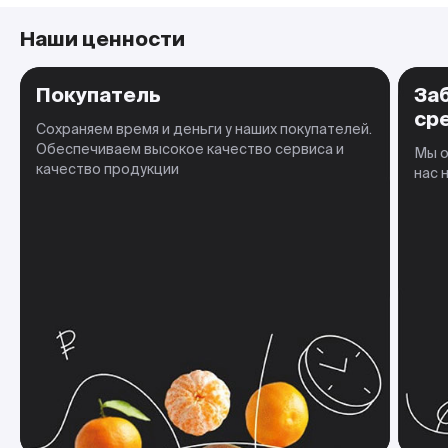
Наши ценности
Покупатель
За
ср
Сохраняем время и деньги у наших покупателей.
Обеспечиваем высокое качество сервиса и
Мы о
качество продукции
нас 