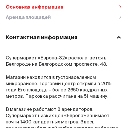
Основная информация
Аренда площадей
Контактная информация
Время работы ТЦ
Пн–Вс
с 8:30 до 22:00
Супермаркет «Европа-32» располагается в
Горячяя линия
Белгороде на Белгородском проспекте, 48.
8-800-770-76-27
Факс
Магазин находится в густонаселенном
+7 (4712) 391-991
микрорайоне. Торговый центр открыли в 2015
Адрес
году. Его площадь – более 2650 квадратных
г. Белгород, Белгородский проспект, 48а
метров. Парковка рассчитана на 51 машину.
Оставить отзыв
В магазине работают 8 арендаторов.
Супермаркет низких цен «Европа» занимает
почти 1400 квадратных метров. Здесь