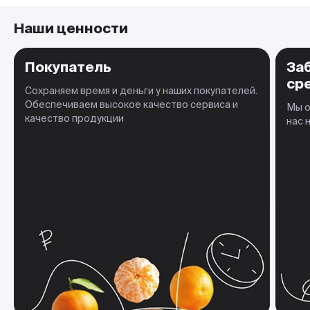
Наши ценности
Покупатель
За
ср
Сохраняем время и деньги у наших покупателей.
Обеспечиваем высокое качество сервиса и
Мы о
качество продукции
нас 