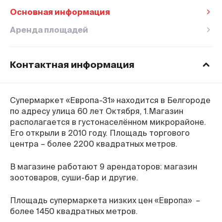
Основная информация
Аренда площадей
Контактная информация
Время работы ТЦ
Пн–Вс
с 9:00 до 22:00
Супермаркет «Европа-31» находится в Белгороде
Горячяя линия
по адресу улица 60 лет Октября, 1.Магазин
8-800-770-76-27
располагается в густонаселённом микрорайоне.
Факс
Его открыли в 2010 году. Площадь торгового
+7 (4712) 391-991
центра – более 2200 квадратных метров.
Адрес
г. Белгород, улица 60 лет Октября, 1
В магазине работают 9 арендаторов: магазин
Оставить отзыв
зоотоваров, суши-бар и другие.
Площадь супермаркета низких цен «Европа» –
более 1450 квадратных метров.